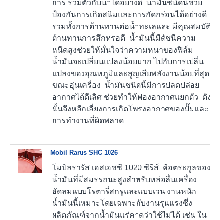
การ รวมตัวกับน้ำได้อย่างดี น้ำมันชนิดนี้ช่วย
ป้องกันการเกิดสนิมและการกัดกร่อนได้อย่างดี
รวมทั้งการต้านทานต่อน้ำทะเลและ มีคุณสมบัติ
ต้านทานการสึกหรอดี น้ำมันนี้มีดัชนีความ
หนืดสูงช่วยให้มั่นใจว่าความหนาของฟิล์ม
น้ำมันจะเปลี่ยนแปลงน้อยมาก ไปกับการเปลี่น
แปลงของอุณหภูมิและสูญเสียพลังงานน้อยที่สุด
ขณะอุ่นเครื่อง น้ำมันชนิดนี้มีการปลดปล่อย
อากาศได้ดีเลิศ ช่วยทำให้ฟองอากาศแยกตัว ดัง
นั้นจึงหลีกเลี่ยงการเกิดโพรงอากาศของปั๊มและ
การทำงานที่ผิดพลาด
Mobil Rarus SHC 1026
โมบิลรารัส เอสเอชซี 1020 ซีรีส์ คือตระกูลของ
น้ำมันที่มีสมรรถนะสูงสำหรับหล่อลื่นเครื่อง
อัดลมแบบโรตารี่สกรูและแบบเวน งานหนัก
น้ำมันนี้เหมาะโดยเฉพาะกับงานรุนแรงซึ่ง
ผลิตภัณฑ์จากน้ำมันแร่คาดว่าใช้ไม่ได้ เช่น ใน