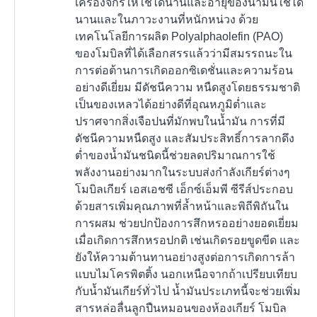
เครื่องจักรให้ใช้ได้นานและอายุของน้ำมันใช้ได้
นานและในภาวะงานที่หนักหน่วง ด้วย
เทคโนโลยีการผลิต Polyalphaolefin (PAO)
ของโมบิลที่ได้เลือกสรรแล้วว่ามีสมรรถนะใน
การต่อต้านการเกิดออกซิเดชั่นและความร้อน
อย่างดีเยี่ยม มีดัชนีความ หนืดสูงโดยธรรมชาติ
เป็นของเหลวได้อย่างดีที่อุณหภูมิต่ำและ
ปราศจากสิ่งเจือปนที่มักพบในน้ำมัน การที่มี
ดัชนีความหนืดสูง และสัมประสิทธิ์การลากดึง
ต่ำของน้ำมันชนิดนี้ช่วยลดปริมาณการใช้
พลังงานอย่างมากในระบบส่งกำลังเกียร์ต่างๆ
โมบิลเกียร์ เอสเอชซี เอ็กซ์เอ็มพี ซีรีส์ประกอบ
ด้วยสารเพิ่มคุณภาพที่ล้ำหน้าและพิถีพิถันใน
การผสม ช่วยปกป้องการสึกหรออย่างยอดเยี่ยม
เมื่อเกิดการสึกหรอปกติ เช่นเกิดรอยขูดขีด และ
ยังให้ความต้านทานอย่างสูงต่อการเกิดการล้า
แบบไมโครพิตติ้ง นอกเหนือจากถ้าเปรียบเทียบ
กับน้ำมันเกียร์ทั่วไป น้ำมันประเภทนี้จะช่วยเพิ่ม
สารหล่อลื่นลูกปืนหมอนของห้องเกียร์ โมบิล