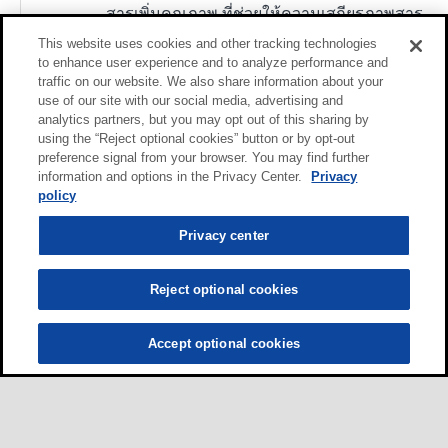
สารเพิ่มคุณภาพ ที่ช่วยให้ความเสถียรภาพสาร
เคมีและความร้อนเป็นอย่างดีเยี่ยม, แยกตัวจาก
This website uses cookies and other tracking technologies
น้ำได้อย่างรวดเร็วและสมบูรณ์และต้านทาน
to enhance user experience and to analyze performance and
traffic on our website. We also share information about your
การ รวมตัวกับน้ำได้อย่างดี น้ำมันชนิดนี้ช่วย
use of our site with our social media, advertising and
ป้องกันการเกิดสนิมและการกัดกร่อนได้อย่างดี
analytics partners, but you may opt out of this sharing by
รวมทั้งการต้านทานต่อน้ำทะเลและ มีคุณสมบัติ
using the “Reject optional cookies” button or by opt-out
ต้านทานการสึกหรอดี น้ำมันนี้มีดัชนีความ
preference signal from your browser. You may find further
information and options in the Privacy Center.
Privacy
หนืดสูงช่วยให้มั่นใจว่าความหนาของฟิล์ม
policy
น้ำมันจะเปลี่ยนแปลงน้อยมาก ไปกับการเปลี่น
แปลงของอุณหภูมิและสูญเสียพลังงานน้อยที่สุด
Privacy center
ขณะอุ่นเครื่อง น้ำมันชนิดนี้มีการปลดปล่อย
อากาศได้ดีเลิศ ช่วยทำให้ฟองอากาศแยกตัว ดัง
Reject optional cookies
นั้นจึงหลีกเลี่ยงการเกิดโพรงอากาศของปั๊มและ
การทำงานที่ผิดพลาด
Accept optional cookies
Mobilube HD 80W-90
Mobilube HD 80W-90 และ 85W-140 เป็น
น้ำมันเกียร์สมรรถนะสูง สำหรับงานหนักที่ได้รับ