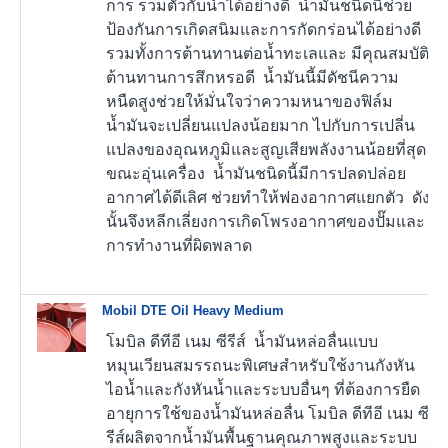
การ รวมตัวกับน้ำได้อย่างดี น้ำมันชนิดนี้ช่วย
ป้องกันการเกิดสนิมและการกัดกร่อนได้อย่างดี
รวมทั้งการต้านทานต่อน้ำทะเลและ มีคุณสมบัติ
ต้านทานการสึกหรอดี น้ำมันนี้มีดัชนีความ
หนืดสูงช่วยให้มั่นใจว่าความหนาของฟิล์ม
น้ำมันจะเปลี่ยนแปลงน้อยมาก ไปกับการเปลี่น
แปลงของอุณหภูมิและสูญเสียพลังงานน้อยที่สุด
ขณะอุ่นเครื่อง น้ำมันชนิดนี้มีการปลดปล่อย
อากาศได้ดีเลิศ ช่วยทำให้ฟองอากาศแยกตัว ดัง
นั้นจึงหลีกเลี่ยงการเกิดโพรงอากาศของปั๊มและ
การทำงานที่ผิดพลาด
Mobil DTE Oil Heavy Medium
โมบิล ดีทีอี เนม ซีรีส์ น้ำมันหล่อลื่นแบบ
หมุนเวียนสมรรถนะพิเศษสำหรับใช้งานกังหัน
ไอน้ำและกังหันน้ำและระบบอื่นๆ ที่ต้องการยืด
อายุการใช้ของน้ำมันหล่อลื่น โมบิล ดีทีอี เนม ซี
รีส์ผลิตจากน้ำมันพื้นฐานคุณภาพสูงและระบบ