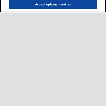
Accept optional cookies
ผู้ขับขี่
•
รถยนต์
•
รถจักรยานยนต์และสกูตเตอร์
•
รถบัสและรถบรรทุก
ธุรกิจ
•
เยี่ยมชมเว็บไซต์สำหรับกลุ่มอุตสาหกรรมของเรา