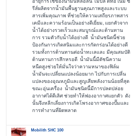
อายุการใช้ของน้ำมันหล่อลื่น โมบิล ดีทีอี เนม ซี
รีส์ผลิตจากน้ำมันพื้นฐานคุณภาพสูงและระบบ
สารเพิ่มคุณภาพ ที่ช่วยให้ความเสถียรภาพสาร
เคมีและความร้อนเป็นอย่างดีเยี่ยม, แยกตัวจาก
น้ำได้อย่างรวดเร็วและสมบูรณ์และต้านทาน
การ รวมตัวกับน้ำได้อย่างดี น้ำมันชนิดนี้ช่วย
ป้องกันการเกิดสนิมและการกัดกร่อนได้อย่างดี
รวมทั้งการต้านทานต่อน้ำทะเลและ มีคุณสมบัติ
ต้านทานการสึกหรอดี น้ำมันนี้มีดัชนีความ
หนืดสูงช่วยให้มั่นใจว่าความหนาของฟิล์ม
น้ำมันจะเปลี่ยนแปลงน้อยมาก ไปกับการเปลี่น
แปลงของอุณหภูมิและสูญเสียพลังงานน้อยที่สุด
ขณะอุ่นเครื่อง น้ำมันชนิดนี้มีการปลดปล่อย
อากาศได้ดีเลิศ ช่วยทำให้ฟองอากาศแยกตัว ดัง
นั้นจึงหลีกเลี่ยงการเกิดโพรงอากาศของปั๊มและ
การทำงานที่ผิดพลาด
Mobilith SHC 100