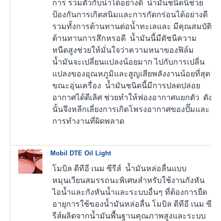
การ รวมตัวกับน้ำได้อย่างดี น้ำมันชนิดนี้ช่วย
ป้องกันการเกิดสนิมและการกัดกร่อนได้อย่างดี
รวมทั้งการต้านทานต่อน้ำทะเลและ มีคุณสมบัติ
ต้านทานการสึกหรอดี น้ำมันนี้มีดัชนีความ
หนืดสูงช่วยให้มั่นใจว่าความหนาของฟิล์ม
น้ำมันจะเปลี่ยนแปลงน้อยมาก ไปกับการเปลี่น
แปลงของอุณหภูมิและสูญเสียพลังงานน้อยที่สุด
ขณะอุ่นเครื่อง น้ำมันชนิดนี้มีการปลดปล่อย
อากาศได้ดีเลิศ ช่วยทำให้ฟองอากาศแยกตัว ดัง
นั้นจึงหลีกเลี่ยงการเกิดโพรงอากาศของปั๊มและ
การทำงานที่ผิดพลาด
Mobil DTE Oil Light
โมบิล ดีทีอี เนม ซีรีส์ น้ำมันหล่อลื่นแบบ
หมุนเวียนสมรรถนะพิเศษสำหรับใช้งานกังหัน
ไอน้ำและกังหันน้ำและระบบอื่นๆ ที่ต้องการยืด
อายุการใช้ของน้ำมันหล่อลื่น โมบิล ดีทีอี เนม ซี
รีส์ผลิตจากน้ำมันพื้นฐานคุณภาพสูงและระบบ