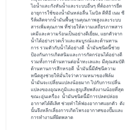
ไอน้ำและกังหันน้ำและระบบอื่นๆ ที่ต้องการยืด
อายุการใช้ของน้ำมันหล่อลื่น โมบิล ดีทีอี เนม ซี
รีส์ผลิตจากน้ำมันพื้นฐานคุณภาพสูงและระบบ
สารเพิ่มคุณภาพ ที่ช่วยให้ความเสถียรภาพสาร
เคมีและความร้อนเป็นอย่างดีเยี่ยม, แยกตัวจาก
น้ำได้อย่างรวดเร็วและสมบูรณ์และต้านทาน
การ รวมตัวกับน้ำได้อย่างดี น้ำมันชนิดนี้ช่วย
ป้องกันการเกิดสนิมและการกัดกร่อนได้อย่างดี
รวมทั้งการต้านทานต่อน้ำทะเลและ มีคุณสมบัติ
ต้านทานการสึกหรอดี น้ำมันนี้มีดัชนีความ
หนืดสูงช่วยให้มั่นใจว่าความหนาของฟิล์ม
น้ำมันจะเปลี่ยนแปลงน้อยมาก ไปกับการเปลี่น
แปลงของอุณหภูมิและสูญเสียพลังงานน้อยที่สุด
ขณะอุ่นเครื่อง น้ำมันชนิดนี้มีการปลดปล่อย
อากาศได้ดีเลิศ ช่วยทำให้ฟองอากาศแยกตัว ดัง
นั้นจึงหลีกเลี่ยงการเกิดโพรงอากาศของปั๊มและ
การทำงานที่ผิดพลาด