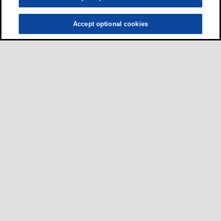
Accept optional cookies
ผู้ขับขี่
•
รถยนต์
•
รถจักรยานยนต์และสกูตเตอร์
•
รถบัสและรถบรรทุก
ธุรกิจ