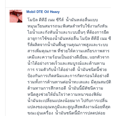
Mobil DTE Oil Heavy
โมบิล ดีทีอี เนม ซีรีส์ น้ำมันหล่อลื่นแบบ
หมุนเวียนสมรรถนะพิเศษสำหรับใช้งานกังหัน
ไอน้ำและกังหันน้ำและระบบอื่นๆ ที่ต้องการยืด
อายุการใช้ของน้ำมันหล่อลื่น โมบิล ดีทีอี เนม ซี
รีส์ผลิตจากน้ำมันพื้นฐานคุณภาพสูงและระบบ
สารเพิ่มคุณภาพ ที่ช่วยให้ความเสถียรภาพสาร
เคมีและความร้อนเป็นอย่างดีเยี่ยม, แยกตัวจาก
น้ำได้อย่างรวดเร็วและสมบูรณ์และต้านทาน
การ รวมตัวกับน้ำได้อย่างดี น้ำมันชนิดนี้ช่วย
ป้องกันการเกิดสนิมและการกัดกร่อนได้อย่างดี
รวมทั้งการต้านทานต่อน้ำทะเลและ มีคุณสมบัติ
ต้านทานการสึกหรอดี น้ำมันนี้มีดัชนีความ
หนืดสูงช่วยให้มั่นใจว่าความหนาของฟิล์ม
น้ำมันจะเปลี่ยนแปลงน้อยมาก ไปกับการเปลี่น
แปลงของอุณหภูมิและสูญเสียพลังงานน้อยที่สุด
ขณะอุ่นเครื่อง น้ำมันชนิดนี้มีการปลดปล่อย