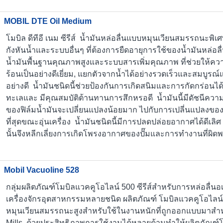
MOBIL DTE Oil Medium
โมบิล ดีทีอี เนม ซีรีส์ น้ำมันหล่อลื่นแบบหมุนเวียนสมรรถนะพิ
กังหันน้ำและระบบอื่นๆ ที่ต้องการยืดอายุการใช้ของน้ำมันหล่อลื่น
น้ำมันพื้นฐานคุณภาพสูงและระบบสารเพิ่มคุณภาพ ที่ช่วยให้
ร้อนเป็นอย่างดีเยี่ยม, แยกตัวจากน้ำได้อย่างรวดเร็วและสมบูรณ
อย่างดี น้ำมันชนิดนี้ช่วยป้องกันการเกิดสนิมและการกัดกร่อนได
ทะเลและ มีคุณสมบัติต้านทานการสึกหรอดี น้ำมันนี้มีดัชนีควา
ของฟิล์มน้ำมันจะเปลี่ยนแปลงน้อยมาก ไปกับการเปลี่นแปลงของ
ที่สุดขณะอุ่นเครื่อง น้ำมันชนิดนี้มีการปลดปล่อยอากาศได้ดีเล
นั้นจึงหลีกเลี่ยงการเกิดโพรงอากาศของปั๊มและการทำงานที่ผิด
Mobil Vacuoline 528
กลุ่มผลิตภัณฑ์โมบิลแวคคูโอไลน์ 500 ซีรีส์สำหรับการหล่อลื่
เครื่องจักรอุตสาหกรรมหลายชนิด ผลิตภัณฑ์ โมบิลแวคคูโอไลน์ 5
หมุนเวียนสมรรถนะสูงสำหรับใช้ในงานหนักที่ถูกออกแบบมาสำห
Mills ด้วยประสิทธิภาพการใช้งานได้หลายด้านทำให้ผลิตภัณฑ์โมบ