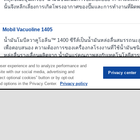
นั้นจึงหลีกเลี่ยงการเกิดโพรงอากาศของปั๊มและการทำงานที่ผิด
Mobil Vacuoline 1405
น้ำมันโมบีลวาคูโอลีน™ 1400 ซีรีส์เป็นน้ำมันหล่อลื่นสมรรถนะส
เพื่อตอบสนอง ความต้องการของเครื่องกลโรงงานที่ใช้น้ำมันชนิ
หล่อลื่นรางเลื่อนผลิตจาก น้ำมันแร่คุณภาพสูงกับเทคโนโลยีสารเต
เลิศและขจัดส่วนเหนียวเหนอะหนะ และผงโลหะในรางเกียร์ดิ่งแ
user experience and to analyze performance and
ระดับสูงต่อการเกิดออกซิเดชั่นและความร้อน จึงเพิ่มอายุใช้งา
ite with our social media, advertising and
Privacy center
ปราศจากสิ่งกัดกร่อนหรือเขม่าที่อาจหลุดออกจากผิว ขัดมันที่ม
ect optional cookies” button or by opt-out
nd options in the Privacy Center.
Privacy policy
วาคูโอลีน 1400 ซีรีส์ให้ความสมดุลสูงสุดต่อความต้องการต่าง
MOBIL VELOCITE OIL NO. 10
Mobil Velocite™ Oil Numbered Series เป็นผลิตภัณฑ์สมรรถนะสู
กระสวยความเร็วสูงของเครื่องกลโรงงานยังใช้กับระบบไฮดรอล