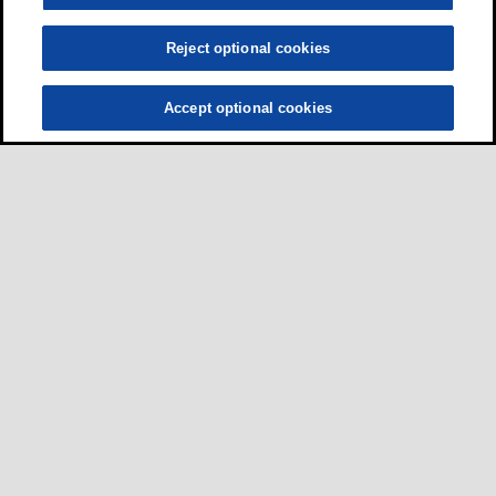
Reject optional cookies
Accept optional cookies
ผู้ขับขี่
•
รถยนต์
•
รถจักรยานยนต์และสกูตเตอร์
•
รถบัสและรถบรรทุก