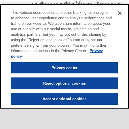
สารเพิ่มคุณภาพ ที่ช่วยให้ความเสถียรภาพสาร
เคมีและความร้อนเป็นอย่างดีเยี่ยม, แยกตัวจาก
This website uses cookies and other tracking technologies
น้ำได้อย่างรวดเร็วและสมบูรณ์และต้านทาน
to enhance user experience and to analyze performance and
traffic on our website. We also share information about your
การ รวมตัวกับน้ำได้อย่างดี น้ำมันชนิดนี้ช่วย
use of our site with our social media, advertising and
ป้องกันการเกิดสนิมและการกัดกร่อนได้อย่างดี
analytics partners, but you may opt out of this sharing by
รวมทั้งการต้านทานต่อน้ำทะเลและ มีคุณสมบัติ
using the “Reject optional cookies” button or by opt-out
ต้านทานการสึกหรอดี น้ำมันนี้มีดัชนีความ
preference signal from your browser. You may find further
information and options in the Privacy Center.
Privacy
หนืดสูงช่วยให้มั่นใจว่าความหนาของฟิล์ม
policy
น้ำมันจะเปลี่ยนแปลงน้อยมาก ไปกับการเปลี่น
แปลงของอุณหภูมิและสูญเสียพลังงานน้อยที่สุด
Privacy center
ขณะอุ่นเครื่อง น้ำมันชนิดนี้มีการปลดปล่อย
อากาศได้ดีเลิศ ช่วยทำให้ฟองอากาศแยกตัว ดัง
Reject optional cookies
นั้นจึงหลีกเลี่ยงการเกิดโพรงอากาศของปั๊มและ
การทำงานที่ผิดพลาด
Accept optional cookies
Mobil DTE Oil Light
โมบิล ดีทีอี เนม ซีรีส์ น้ำมันหล่อลื่นแบบ
หมุนเวียนสมรรถนะพิเศษสำหรับใช้งานกังหัน