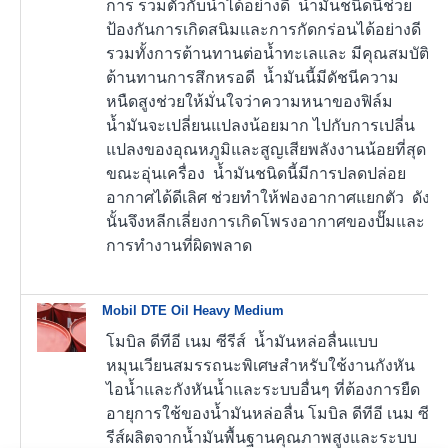
การ รวมตัวกับน้ำได้อย่างดี น้ำมันชนิดนี้ช่วย
ป้องกันการเกิดสนิมและการกัดกร่อนได้อย่างดี
รวมทั้งการต้านทานต่อน้ำทะเลและ มีคุณสมบัติ
ต้านทานการสึกหรอดี น้ำมันนี้มีดัชนีความ
หนืดสูงช่วยให้มั่นใจว่าความหนาของฟิล์ม
น้ำมันจะเปลี่ยนแปลงน้อยมาก ไปกับการเปลี่น
แปลงของอุณหภูมิและสูญเสียพลังงานน้อยที่สุด
ขณะอุ่นเครื่อง น้ำมันชนิดนี้มีการปลดปล่อย
อากาศได้ดีเลิศ ช่วยทำให้ฟองอากาศแยกตัว ดัง
นั้นจึงหลีกเลี่ยงการเกิดโพรงอากาศของปั๊มและ
การทำงานที่ผิดพลาด
Mobil DTE Oil Heavy Medium
โมบิล ดีทีอี เนม ซีรีส์ น้ำมันหล่อลื่นแบบ
หมุนเวียนสมรรถนะพิเศษสำหรับใช้งานกังหัน
ไอน้ำและกังหันน้ำและระบบอื่นๆ ที่ต้องการยืด
อายุการใช้ของน้ำมันหล่อลื่น โมบิล ดีทีอี เนม ซี
รีส์ผลิตจากน้ำมันพื้นฐานคุณภาพสูงและระบบ