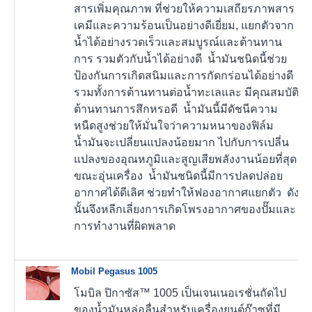
สารเพิ่มคุณภาพ ที่ช่วยให้ความเสถียรภาพสาร
เคมีและความร้อนเป็นอย่างดีเยี่ยม, แยกตัวจาก
น้ำได้อย่างรวดเร็วและสมบูรณ์และต้านทาน
การ รวมตัวกับน้ำได้อย่างดี น้ำมันชนิดนี้ช่วย
ป้องกันการเกิดสนิมและการกัดกร่อนได้อย่างดี
รวมทั้งการต้านทานต่อน้ำทะเลและ มีคุณสมบัติ
ต้านทานการสึกหรอดี น้ำมันนี้มีดัชนีความ
หนืดสูงช่วยให้มั่นใจว่าความหนาของฟิล์ม
น้ำมันจะเปลี่ยนแปลงน้อยมาก ไปกับการเปลี่น
แปลงของอุณหภูมิและสูญเสียพลังงานน้อยที่สุด
ขณะอุ่นเครื่อง น้ำมันชนิดนี้มีการปลดปล่อย
อากาศได้ดีเลิศ ช่วยทำให้ฟองอากาศแยกตัว ดัง
นั้นจึงหลีกเลี่ยงการเกิดโพรงอากาศของปั๊มและ
การทำงานที่ผิดพลาด
Mobil Pegasus 1005
โมบิล ปิกาซัส™ 1005 เป็นเจนเนอเรชั่นถัดไป
ของน้ำมันหล่อลื่นสำหรับเครื่องยนต์ก๊าซที่มี