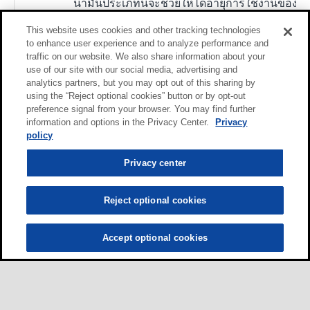
น้ำมันประเภทนี้จะช่วยให้ได้อายุการใช้งานของ
ไส้กรองอย่างยอดเยี่ยมแม้ในสภาพเปียกปาน
This website uses cookies and other tracking technologies
กลางและสามารถเข้ากันได้ดีกับโลหะพวกเหล็ก
to enhance user experience and to analyze performance and
และโลหะไม่ใช่เหล็กแม้แต่ในงานอุณหภูมิสูง
traffic on our website. We also share information about your
use of our site with our social media, advertising and
analytics partners, but you may opt out of this sharing by
using the “Reject optional cookies” button or by opt-out
Mobilgear XMP 320
preference signal from your browser. You may find further
น้ำมันเกียร์ Mobilgear™ XMP Series
information and options in the Privacy Center.
Privacy
สมรรถนะสูงพิเศษ เพื่อใช้ในระดับอุตสาหกรรม
policy
ได้รับการออกแบบเพื่อให้การปกป้องเครื่องจักร
Privacy center
สูงสุด และคงอายุการใช้งานของน้ำมันสูงสุดแม้
ภายใต้สภาวะอันหนักหน่วง น้ำมัน Mobilgear
Reject optional cookies
XMP Series คือ น้ำมันพื้นฐานแร่ คุณภาพสูง
ผสมผสานเข้ากับระบบสารเพิ่มคุณภาพชั้นสูง
อันเป็นกรรมสิทธิ์เฉพาะ ที่คิดค้นขึ้นเพื่อให้การ
Accept optional cookies
ป้องกันอันเหนือชั้นต่อการสึกหรอที่มักเกิดขึ้น
เช่น จากการขูด ควบคู่กับการให้การต้านทาน
เป็นเยี่ยมต่อการล้าแบบไมโครพิตติ้ง ทั้งยังอาจ
ให้การหล่อลื่นที่ดีขึ้นต่อแบริ่งห้อง