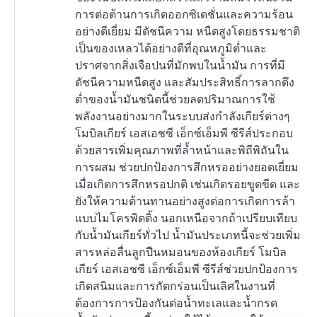
การต่อต้านการเกิดออกซิเดชั่นและความร้อน
อย่างดีเยี่ยม มีดัชนีความ หนืดสูงโดยธรรมชาติ
เป็นของเหลวได้อย่างดีที่อุณหภูมิต่ำและ
ปราศจากสิ่งเจือปนที่มักพบในน้ำมัน การที่มี
ดัชนีความหนืดสูง และสัมประสิทธิ์การลากดึง
ต่ำของน้ำมันชนิดนี้ช่วยลดปริมาณการใช้
พลังงานอย่างมากในระบบส่งกำลังเกียร์ต่างๆ
โมบิลเกียร์ เอสเอชซี เอ็กซ์เอ็มพี ซีรีส์ประกอบ
ด้วยสารเพิ่มคุณภาพที่ล้ำหน้าและพิถีพิถันใน
การผสม ช่วยปกป้องการสึกหรออย่างยอดเยี่ยม
เมื่อเกิดการสึกหรอปกติ เช่นเกิดรอยขูดขีด และ
ยังให้ความต้านทานอย่างสูงต่อการเกิดการล้า
แบบไมโครพิตติ้ง นอกเหนือจากถ้าเปรียบเทียบ
กับน้ำมันเกียร์ทั่วไป น้ำมันประเภทนี้จะช่วยเพิ่ม
สารหล่อลื่นลูกปืนหมอนของห้องเกียร์ โมบิล
เกียร์ เอสเอชซี เอ็กซ์เอ็มพี ซีรีส์ช่วยปกป้องการ
เกิดสนิมและการกัดกร่อนเป็นเลิศในงานที่
ต้องการการป้องกันต่อน้ำทะเลและน้ำกรด