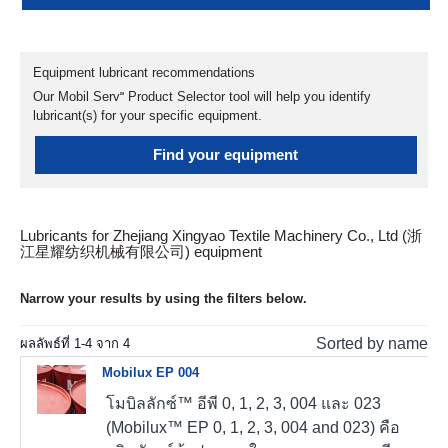
Equipment lubricant recommendations
Our Mobil Serv℠ Product Selector tool will help you identify
lubricant(s) for your specific equipment.
Find your equipment
Lubricants for Zhejiang Xingyao Textile Machinery Co., Ltd (浙
江星耀纺织机械有限公司) equipment
Narrow your results by using the filters below.
Sorted by name
ผลลัพธ์ที่
1
-
4
จาก
4
Mobilux EP 004
โมบิลลักซ์™ อีพี 0, 1, 2, 3, 004 และ 023
(Mobilux™ EP 0, 1, 2, 3, 004 and 023) คือ