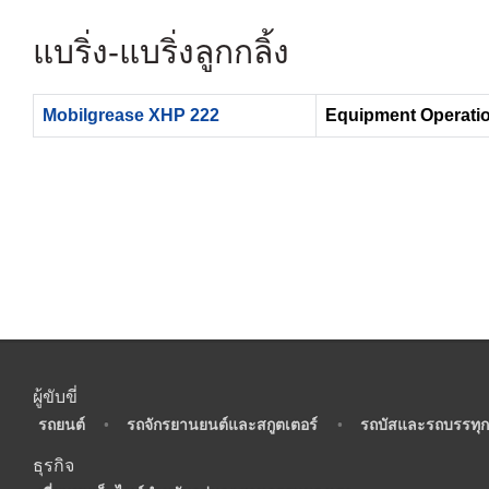
แบริ่ง- แบริ่งลูกกลิ้ง
Mobilgrease XHP 222
Equipment Operatio
ผู้ขับขี่
•
รถยนต์
•
รถจักรยานยนต์และสกูตเตอร์
•
รถบัสและรถบรรทุก
ธุรกิจ