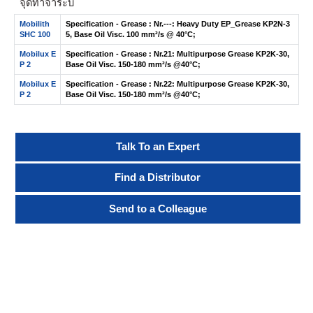
จุดทาจาระบี
Mobilith
Specification - Grease : Nr.---: Heavy Duty EP_Grease KP2N-3
SHC 100
5, Base Oil Visc. 100 mm²/s @ 40°C;
Mobilux E
Specification - Grease : Nr.21: Multipurpose Grease KP2K-30,
P 2
Base Oil Visc. 150-180 mm²/s @40°C;
Mobilux E
Specification - Grease : Nr.22: Multipurpose Grease KP2K-30,
P 2
Base Oil Visc. 150-180 mm²/s @40°C;
Talk To an Expert
Find a Distributor
Send to a Colleague