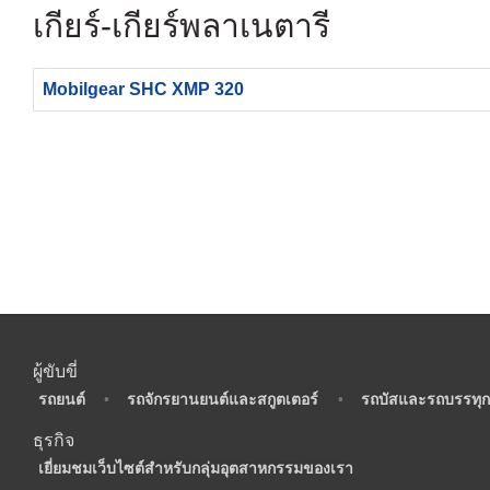
เกียร์- เกียร์พลาเนตารี
Mobilgear SHC XMP 320
ผู้ขับขี่
•
รถยนต์
•
รถจักรยานยนต์และสกูตเตอร์
•
รถบัสและรถบรรทุก
ธุรกิจ
•
เยี่ยมชมเว็บไซต์สำหรับกลุ่มอุตสาหกรรมของเรา