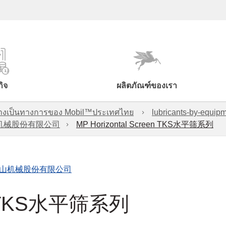
กิจ
ผลิตภัณฑ์ของเรา
์อย่างเป็นทางการของ Mobil™ประเทศไทย
lubricants-by-equipm
安普矿山机械股份有限公司
MP Horizontal Screen TKS水平筛系列
浙江美安普矿山机械股份有限公司
een TKS水平筛系列