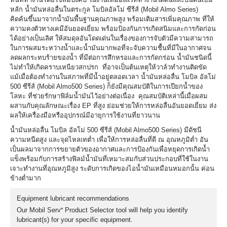
หลัก น้ำมันหล่อลื่นในตระกูล โมบิลอัลโม่ ซีรีส์ (Mobil Almo Series)
คิดค้นขึ้นมาจากน้ำมันพื้นฐานคุณภาพสูง พร้อมเติมสารเพิ่มคุณภาพ ที่ให้
ความคงตัวทางเคมีอันยอดเยี่ยม พร้อมป้องกันการเกิดสนิมและการกัดก่อน
ได้อย่างเป็นเลิศ ให้สมดุลอันโดดเด่นในเรื่องของการจับตัวมีความสามารถ
ในการผสมระหว่างน้ำและน้ำมันมากพอที่จะจับความชื้นที่มีในอากาศจน
ลดผลกระทบร้ายของน้ำ ที่มีต่อการสึกหรอและการกัดกร่อน น้ำมันชนิดนี้
ไม่ทำให้เกิดคราบเหนียวสกปรก ที่อาจเป็นต้นเหตุให้วาล์วทำงานติดขัด
แม้เมื่อต้องทำงานในสภาพที่มีน้ำอยู่ตลอดเวลา น้ำมันหล่อลื่น โมบิล อัลโม่
500 ซีรีส์ (Mobil Almo500 Series) ก็ยังมีคุณสมบัติในการเปียกน้ำของ
โลหะ ที่ช่วยรักษาฟิล์มน้ำมันไว้อย่างต่อเนื่อง คุณสมบัติเหล่านี้เมื่อผสม
ผสานกับคุณลักษณะเรื่อง EP ที่สูง ย่อมช่วยให้การหล่อลื่นอันยอดเยี่ยม ส่ง
ผลให้เครื่องมือหรืออุปกรณ์มีอายุการใช้งานที่ยาวนาน
น้ำมันหล่อลื่น โมบิล อัลโม่ 500 ซีรีส์ (Mobil Almo500 Series) มีดัชนี
ความหนืดสูง และจุดไหลเทต่ำ เพื่อให้การหล่อลื่นที่ดี ณ อุณหภูมิต่ำ อัน
เป็นผลมาจากการขยายตัวของอากาศและการป้องกันเพื่อหยุดการเกิดน้ำ
แข็งพร้อมกับการสร้างฟิลม์น้ำมันที่เหมาะสมกับส่วนประกอบที่ใช้ในงาน
เจาะทำงานที่อุณหภูมิสูง ระดับการเกิดของไอน้ำมันเหมือนหมอกนั้น ค่อน
ข้างต่ำมาก
Equipment lubricant recommendations
Our Mobil Serv℠ Product Selector tool will help you identify
lubricant(s) for your specific equipment.