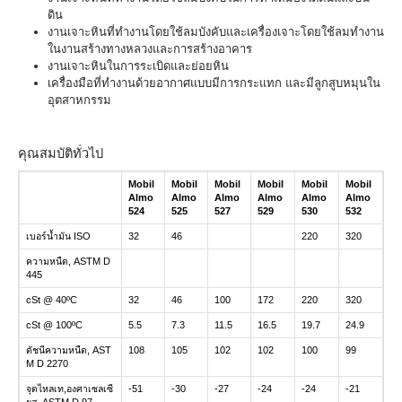
ดิน
งานเจาะหินที่ทำงานโดยใช้ลมบังคับและเครื่องเจาะโดยใช้ลมทำงาน
ในงานสร้างทางหลวงและการสร้างอาคาร
งานเจาะหินในการระเบิดและย่อยหิน
เครื่องมือที่ทำงานด้วยอากาศแบบมีการกระแทก และมีลูกสูบหมุนใน
อุตสาหกรรม
คุณสมบัติทั่วไป
Mobil
Mobil
Mobil
Mobil
Mobil
Mobil
Almo
Almo
Almo
Almo
Almo
Almo
524
525
527
529
530
532
เบอร์น้ำมัน ISO
32
46
220
320
ความหนืด, ASTM D
445
cSt @ 40ºC
32
46
100
172
220
320
cSt @ 100ºC
5.5
7.3
11.5
16.5
19.7
24.9
ดัชนีความหนืด, AST
108
105
102
102
100
99
M D 2270
จุดไหลเท,องศาเซลเซี
-51
-30
-27
-24
-24
-21
ยส, ASTM D 97