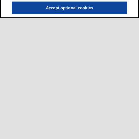
Accept optional cookies
ผู้ขับขี่
•
รถยนต์
•
รถจักรยานยนต์และสกูตเตอร์
•
รถบัสและรถบรรทุก
ธุรกิจ
•
เยี่ยมชมเว็บไซต์สำหรับกลุ่มอุตสาหกรรมของเรา