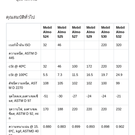
คุณสมบัติทั่วไป
Mobil
Mobil
Mobil
Mobil
Mobil
Mobil
Almo
Almo
Almo
Almo
Almo
Almo
524
525
527
529
530
532
เบอร์น้ำมัน ISO
32
46
220
320
ความหนืด, ASTM D
445
cSt @ 40ºC
32
46
100
172
220
320
cSt @ 100ºC
5.5
7.3
11.5
16.5
19.7
24.9
ดัชนีความหนืด, AST
108
105
102
102
100
99
M D 2270
จุดไหลเท,องศาเซลเซี
-51
-30
-27
-24
-24
-21
ยส, ASTM D 97
จุดวาบไฟ, องศาเซลเ
170
188
220
220
220
232
ซียส, ASTM D 92, mi
n
ความหนาแน่น @ 15.
0.880
0.883
0.899
0.893
0.898
0.902
6ºC, kg/l, ASTMD 40