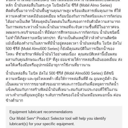
หลัก น้ำมันหล่อลื่นในตระกูล โมบิลอัลโม่ ซีรีส์ (Mobil Almo Series)
คิดค้นขึ้นมาจากน้ำมันพื้นฐานคุณภาพสูง พร้อมเติมสารเพิ่มคุณภาพ ที่ให้
ความคงตัวทางเคมีอันยอดเยี่ยม พร้อมป้องกันการเกิดสนิมและการกัดก่อน
ได้อย่างเป็นเลิศ ให้สมดุลอันโดดเด่นในเรื่องของการจับตัวมีความสามารถ
ในการผสมระหว่างน้ำและน้ำมันมากพอที่จะจับความชื้นที่มีในอากาศจน
ลดผลกระทบร้ายของน้ำ ที่มีต่อการสึกหรอและการกัดกร่อน น้ำมันชนิดนี้
ไม่ทำให้เกิดคราบเหนียวสกปรก ที่อาจเป็นต้นเหตุให้วาล์วทำงานติดขัด
แม้เมื่อต้องทำงานในสภาพที่มีน้ำอยู่ตลอดเวลา น้ำมันหล่อลื่น โมบิล อัลโม่
500 ซีรีส์ (Mobil Almo500 Series) ก็ยังมีคุณสมบัติในการเปียกน้ำของ
โลหะ ที่ช่วยรักษาฟิล์มน้ำมันไว้อย่างต่อเนื่อง คุณสมบัติเหล่านี้เมื่อผสม
ผสานกับคุณลักษณะเรื่อง EP ที่สูง ย่อมช่วยให้การหล่อลื่นอันยอดเยี่ยม ส่ง
ผลให้เครื่องมือหรืออุปกรณ์มีอายุการใช้งานที่ยาวนาน
น้ำมันหล่อลื่น โมบิล อัลโม่ 500 ซีรีส์ (Mobil Almo500 Series) มีดัชนี
ความหนืดสูง และจุดไหลเทต่ำ เพื่อให้การหล่อลื่นที่ดี ณ อุณหภูมิต่ำ อัน
เป็นผลมาจากการขยายตัวของอากาศและการป้องกันเพื่อหยุดการเกิดน้ำ
แข็งพร้อมกับการสร้างฟิลม์น้ำมันที่เหมาะสมกับส่วนประกอบที่ใช้ในงาน
เจาะทำงานที่อุณหภูมิสูง ระดับการเกิดของไอน้ำมันเหมือนหมอกนั้น ค่อน
ข้างต่ำมาก
Equipment lubricant recommendations
Our Mobil Serv℠ Product Selector tool will help you identify
lubricant(s) for your specific equipment.