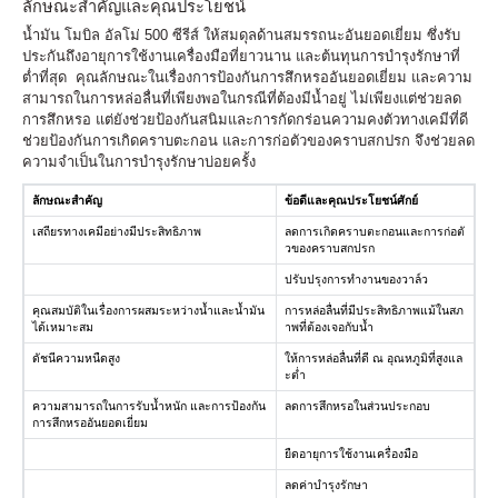
ลักษณะสำคัญและคุณประโยชน์
น้ำมัน โมบิล อัลโม่ 500 ซีรีส์ ให้สมดุลด้านสมรรถนะอันยอดเยี่ยม ซึ่งรับ
ประกันถึงอายุการใช้งานเครื่องมือที่ยาวนาน และต้นทุนการบำรุงรักษาที่
ต่ำที่สุด คุณลักษณะในเรื่องการป้องกันการสึกหรออันยอดเยี่ยม และความ
สามารถในการหล่อลื่นที่เพียงพอในกรณีที่ต้องมีน้ำอยู่ ไม่เพียงแต่ช่วยลด
การสึกหรอ แต่ยังช่วยป้องกันสนิมและการกัดกร่อนความคงตัวทางเคมีที่ดี
ช่วยป้องกันการเกิดคราบตะกอน และการก่อตัวของคราบสกปรก จึงช่วยลด
ความจำเป็นในการบำรุงรักษาบ่อยครั้ง
ลักษณะสำคัญ
ข้อดีและคุณประโยชน์ศักย์
เสถียรทางเคมีอย่างมีประสิทธิภาพ
ลดการเกิดคราบตะกอนและการก่อตั
วของคราบสกปรก
ปรับปรุงการทำงานของวาล์ว
คุณสมบัติในเรื่องการผสมระหว่างน้ำและน้ำมัน
การหล่อลื่นที่มีประสิทธิภาพแม้ในสภ
ได้เหมาะสม
าพที่ต้องเจอกับน้ำ
ดัชนีความหนืดสูง
ให้การหล่อลื่นที่ดี ณ อุณหภูมิที่สูงแล
ะต่ำ
ความสามารถในการรับน้ำหนัก และการป้องกัน
ลดการสึกหรอในส่วนประกอบ
การสึกหรออันยอดเยี่ยม
ยืดอายุการใช้งานเครื่องมือ
ลดค่าบำรุงรักษา