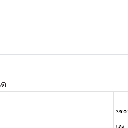
นด
3300
แดง