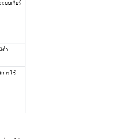
ะบบเกียร์
ิต่ำ
พการใช้