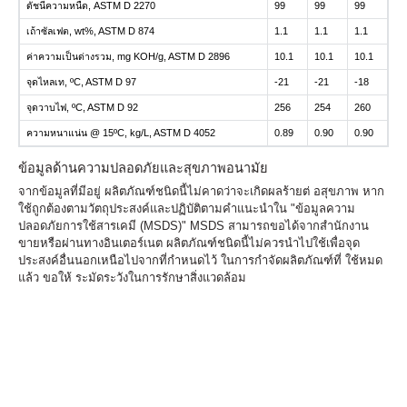
ดัชนีความหนืด, ASTM D 2270
99
99
99
เถ้าซัลเฟต, wt%, ASTM D 874
1.1
1.1
1.1
ค่าความเป็นด่างรวม, mg KOH/g, ASTM D 2896
10.1
10.1
10.1
จุดไหลเท, ºC, ASTM D 97
-21
-21
-18
จุดวาบไฟ, ºC, ASTM D 92
256
254
260
ความหนาแน่น @ 15ºC, kg/L, ASTM D 4052
0.89
0.90
0.90
ข้อมูลด้านความปลอดภัยและสุขภาพอนามัย
จากข้อมูลที่มีอยู่ ผลิตภัณฑ์ชนิดนี้ไม่คาดว่าจะเกิดผลร้ายต่ อสุขภาพ หาก
ใช้ถูกต้องตามวัตถุประสงค์และปฏิบัติตามคำแนะนำใน "ข้อมูลความ
ปลอดภัยการใช้สารเคมี (MSDS)" MSDS สามารถขอได้จากสำนักงาน
ขายหรือผ่านทางอินเตอร์เนต ผลิตภัณฑ์ชนิดนี้ไม่ควรนำไปใช้เพื่อจุด
ประสงค์อื่นนอกเหนือไปจากที่กำหนดไว้ ในการกำจัดผลิตภัณฑ์ที่ ใช้หมด
แล้ว ขอให้ ระมัดระวังในการรักษาสิ่งแวดล้อม