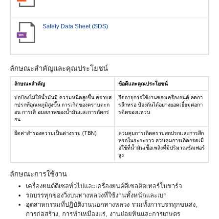
Safety Data Sheet (SDS)
ลักษณะสำคัญและคุณประโยชน์
ลักษณะสำคัญ
ข้อดีและคุณประโยชน์
ปกป้องไม่ให้น้ำมันมี ความหนืดสูงขึ้น คราบส
ยืดอายุการใช้งานของเครื่องยนต์ ลดกา
กปรกที่อุณหภูมิสูงขึ้น การเกิดของคราบตะก
รสึกหรอ ป้องกันได้อย่างยอดเยี่ยมต่อกา
อน การเสื ่อมสภาพของน้ำมันและการกัดกร่
รติดของแหวน
อน
ยืดค่าสำรองความเป็นด่างรวม (TBN)
ควมคุมการเกิดคราบสกปรกและการสึก
หรอในระยะยาว ควบคุมการเกิดกรดเมื่
อใช้ที่น้ำมันเชื้อเพลิงที่มีปริมาณซัลเฟอร์
สูง
ลักษณะการใช้งาน
เครื่องยนต์ดีเซลทั่วไปและเครื่องยนต์ดีเซลติดเทอร์โบชาร์จ
รถบรรทุกของวิ่งบนทางหลวงที่ใช้งานทั้งหนักและเบา
อุตสาหกรรมที่ปฏิบัติงานนอกทางหลวง รวมทั้งการบรรทุกขนส่ง,
การก่อสร้าง, การทำเหมืองแร่, งานย่อยหินและการเกษตร