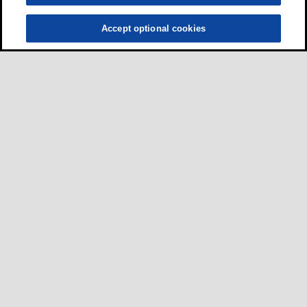
Accept optional cookies
ผู้ขับขี่
•
รถยนต์
•
รถจักรยานยนต์และสกูตเตอร์
•
รถบัสและรถบรรทุก
ธุรกิจ