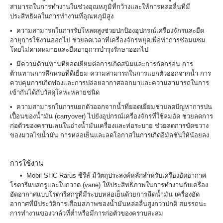
สามารถในการทำงานในช่วงอุณหภูมิที่กว้างและให้การหล่อลื่นที่มี
ประสิทธิผลในการทำงานที่อุณหภูมิสูง
• ความสามารถในการรับโหลดสูงช่วยปกป้องอุปกรณ์เครื่องจักรและยืด
อายุการใช้งานออกไป ช่วยลดเวลาที่เครื่องจักรหยุดเพื่อทำการซ่อมแซม
โดยไม่คาดหมายและยืดอายุการบำรุงรักษาออกไป
• มีความต้านทานที่ยอดเยี่ยมต่อการเกิดสนิมและการกัดกร่อน การ
ต้านทานการสึกหรอที่ดีเยี่ยม ความสามารถในการแยกตัวออกจากน้ำ การ
ควบคุมการเกิดฟองและการปล่อยอากาศออกมาและความสามารถในการ
เข้ากันได้กับวัสดุโลหะหลายชนิด
• ความสามารถในการแยกตัวออกจากน้ำที่ยอดเยี่ยมช่วยลดปัญหาการปน
เปื้อนของน้ำมัน (carryover) ไปยังอุปกรณ์เครื่องจักรที่ใช้ลมอัด ช่วยลดการ
ก่อตัวของคราบเลนในอ่างน้ำมันเครื่องและท่อระบาย ช่วยลดการขัดขวาง
ของมวลไขน้ำมัน การหล่อเย็นและลดโอกาสในการเกิดอีมัลชันให้น้อยลง
การใช้งาน
• Mobil SHC Rarus ซีรีส์ มีวัตถุประสงค์หลักสำหรับเครื่องอัดอากาศ
โรตารีแบสกรูและใบกวาด (vane) ให้ประสิทธิภาพในการทำงานกับเครื่อง
อัดอากาศแบบโรตารีสกรูที่มีระบบหล่อเย็นด้วยการฉีดน้ำมัน เครื่องอัด
อากาศที่มีประวัติการเสื่อมสภาพของน้ำมันหล่อลื่นสูงกว่าปกติ สมรรถนะ
การทำงานของวาล์วที่ต่ำหรือมีการก่อตัวของคราบสะสม