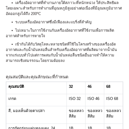
• เครื่องอัดอากาศที่ทำงานภายใต้สภาวะที่หนักหน่วง ให้ประสิทธิผล
โดยเฉพาะสำหรับการทำงานที่อุณหภูมิสูงอย่างต่อเนื่องที่มีอุณหภูมิอากาศ
อัดออกสูงได้ถึง 200ºC
• ระบบเครื่องอัดอากาศซึ่งมีเฟืองและแบริ่งที่สำคัญ
• ไม่เหมาะในการใช้งานกับเครื่องอัดอากาศที่ใช้งานเพื่อการผลิต
อากาศสำหรับการหายใจ
• เข้ากันได้กับวัสดุโลหะหลายชนิดที่ใช้ในโครงสร้างของเครื่องอัด
อากาศและกับน้ำมันหล่อลื่นสำหรับเครื่องอัดอากาศที่ผลิตมาจากน้ำมัน
จากแร่แบบทั่วไปแต่การผสมกับน้ำมันหล่อลื่นชนิดอื่นอาจทำให้ความ
สามารถเชิงสมรรถนะโดยรวมด้อยลง
คุณสมบัติและคุณลักษณะที่กำหนด
คุณสมบัติ
32
46
68
เกรด
ISO 32
ISO 46
ISO 68
สี, มองเห็นด้วยตาเปล่า
ของเหลว
ของเหลว
ของเหลว
สีส้ม
สีส้ม
สีส้ม
การกัดกร่อนแผ่นทองแดง, 24
1B
1B
1B