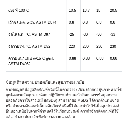
cSt
ที่
100ºC
10.5
13.7
15
20.5
เถ้าซัลเฟต
, wt%, ASTM D874
0.8
0.8
0.8
0.8
จุดไหลเท
, ºC, ASTM D97
-25
-30
-30
-33
จุดวาบไฟ
, ºC, ASTM D92
220
230
230
230
ความหนาแน่น
@15ºC g/ml,
0.88
0.88
0.88
0.88
ASTM D4052
ข้อมูลด้านความปลอดภัยและสุขภาพอนามัย
จากข้อมูลที่มีอยู่ผลิตภัณฑ์ชนิดนี้ไม่คาดว่าจะเกิดผลร้ายต่อสุขภาพหากใช้
ถูกต้องตามวัตถุประสงค์และปฏิบัติตามคำแนะนำในเอกสารข้อมูลความ
ปลอดภัยการใช้สารเคมี (MSDS) สามารถขอ MSDS ได้จากตัวแทนขาย
หรือผ่านทางอินเตอร์เน็ต ผลิตภัณฑ์ชนิดนี้ไม่ควรนำไปใช้เพื่อจุดประสงค์
อื่นนอกเหนือไปจากที่กำหนดไว้ในวัตถุประสงค์ ควรกำจัดผลิตภัณฑ์ที่ใช้
แล้วอย่างระมัดระวังเพื่อรักษาสภาพแวดล้อม