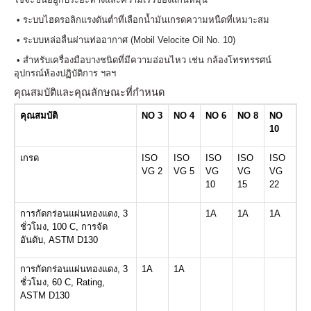
• ระบบไฮดรอลิกแรงดันต่ำที่เลือกน้ำมันเกรดความหนืดที่เหมาะสม
• ระบบหล่อลื่นผ่านท่ออากาศ (Mobil Velocite Oil No. 10)
• สำหรับเครื่องมือบางชนิดที่มีความอ่อนไหว เช่น กล้องโทรทรรศน์
อุปกรณ์ห้องปฏิบัติการ ฯลฯ
คุณสมบัติและคุณลักษณะที่กำหนด
คุณสมบัติ
NO 3
NO 4
NO 6
NO 8
NO
10
เกรด
ISO
ISO
ISO
ISO
ISO
VG 2
VG 5
VG
VG
VG
10
15
22
การกัดกร่อนแผ่นทองแดง, 3
1A
1A
1A
ชั่วโมง, 100 C, การจัด
อันดับ, ASTM D130
การกัดกร่อนแผ่นทองแดง, 3
1A
1A
ชั่วโมง, 60 C, Rating,
ASTM D130