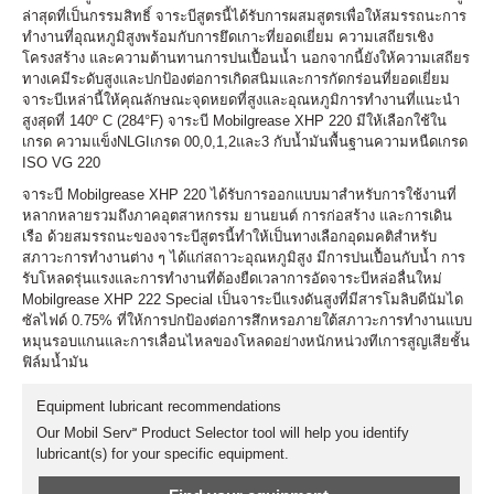
ล่าสุดที่เป็นกรรมสิทธิ์ จาระบีสูตรนี้ได้รับการผสมสูตรเพื่อให้สมรรถนะการ
ทำงานที่อุณหภูมิสูงพร้อมกับการยึดเกาะที่ยอดเยี่ยม ความเสถียรเชิง
โครงสร้าง และความต้านทานการปนเปื้อนน้ำ นอกจากนี้ยังให้ความเสถียร
ทางเคมีระดับสูงและปกป้องต่อการเกิดสนิมและการกัดกร่อนที่ยอดเยี่ยม
จาระบีเหล่านี้ให้คุณลักษณะจุดหยดที่สูงและอุณหภูมิการทำงานที่แนะนำ
สูงสุดที่ 140º C (284°F) จาระบี Mobilgrease XHP 220 มีให้เลือกใช้ใน
เกรด ความแข็งNLGIเกรด 00,0,1,2และ3 กับน้ำมันพื้นฐานความหนืดเกรด
ISO VG 220
จาระบี Mobilgrease XHP 220 ได้รับการออกแบบมาสำหรับการใช้งานที่
หลากหลายรวมถึงภาคอุตสาหกรรม ยานยนต์ การก่อสร้าง และการเดิน
เรือ ด้วยสมรรถนะของจาระบีสูตรนี้ทำให้เป็นทางเลือกอุดมคติสำหรับ
สภาวะการทำงานต่าง ๆ ได้แก่สถาวะอุณหภูมิสูง มีการปนเปื้อนกับน้ำ การ
รับโหลดรุ่นแรงและการทำงานที่ต้องยืดเวลาการอัดจาระบีหล่อลื่นใหม่
Mobilgrease XHP 222 Special เป็นจาระบีแรงดันสูงที่มีสารโมลิบดีนัมได
ซัลไฟด์ 0.75% ที่ให้การปกป้องต่อการสึกหรอภายใต้สภาวะการทำงานแบบ
หมุนรอบแกนและการเลื่อนไหลของโหลดอย่างหนักหน่วงทีเการสูญเสียชั้น
ฟิล์มน้ำมัน
Equipment lubricant recommendations
Our Mobil Serv℠ Product Selector tool will help you identify
lubricant(s) for your specific equipment.