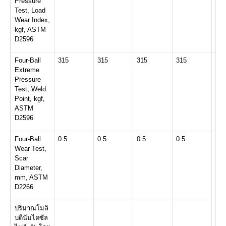
Pressure
Test, Load
Wear Index,
kgf, ASTM
D2596
Four-Ball
315
315
315
315
400
Extreme
Pressure
Test, Weld
Point, kgf,
ASTM
D2596
Four-Ball
0.5
0.5
0.5
0.5
0.5
Wear Test,
Scar
Diameter,
mm, ASTM
D2266
ปริมาณโมลิ
0.7
บดีนัมไดซัล