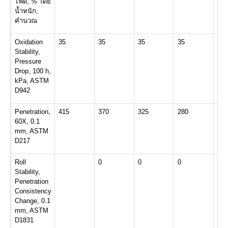
ไฟด์, % โดย
น้ำหนัก,
คำนวณ
Oxidation
35
35
35
35
35
Stability,
Pressure
Drop, 100 h,
kPa, ASTM
D942
Penetration,
415
370
325
280
280
60X, 0.1
mm, ASTM
D217
Roll
0
0
0
0
Stability,
Penetration
Consistency
Change, 0.1
mm, ASTM
D1831