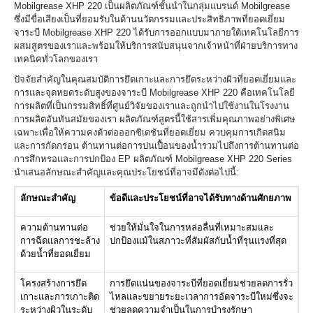
Mobilgrease XHP 220 เป็นผลิตภัณฑ์ชั้นนำในกลุ่มแบรนด์ Mobilgrease
ซึ่งมีขื่อเสียงเป็นที่ยอมรับในด้านนวัตกรรมและประสิทธิภาพที่ยอดเยี่ยม
จาระบี Mobilgrease XHP 220 ได้รับการออกแบบมาภายใต้เทคโนโลยีการ
ผสมสูตรของเราและพร้อมให้บริการสนับสนุนจากเจ้าหน้าที่ฝ่ายบริการทาง
เทคนิคทั่วโลกของเรา
ปัจจัยสำคัญในคุณสมบัติการยึดเกาะและการยึดระหว่างผิวที่ยอดเยี่ยมและ
การและจุดหยดระดับสูงของจาระบี Mobilgrease XHP 220 คือเทคโนโลยี
การผลิตที่เป็นกรรมสิทธิ์ที่ศูนย์วิจัยของเราและถูกนำไปใช้งานในโรงงาน
การผลิตอันทันสมัยของเรา ผลิตภัณฑ์สูตรนี้ใช้สารเพิ่มคุณภาพอย่างพิเศษ
เฉพาะเพื่อให้ความคงตัวต่อออกซิเดชันที่ยอดเยี่ยม ควบคุมการเกิดสนิม
และการกัดกร่อน ต้านทานต่อการปนเปื้อนของน้ำรวมไปถึงการต้านทานต่อ
การสึกหรอและการปกป้อง EP ผลิตภัณฑ์ Mobilgrease XHP 220 Series
นำเสนอลักษณะสำคัญและคุณประโยชน์ที่อาจมีดังต่อไปนี้:
ลักษณะสำคัญ
ข้อดีและประโยชน์ที่อาจได้รับทางด้านศักยภาพ
ความต้านทานต่อ
ช่วยให้มั่นใจในการหล่อลื่นที่เหมาะสมและ
การฉีดแลการชะล้าง
ปกป้องแม้ในสภาวะที่สัมผัสกับน้ำที่รุนแรงที่สุด
ด้วยน้ำที่ยอดเยี่ยม
โครงสร้างการยึด
การยึดแน่นของจาระบีที่ยอดเยี่ยมช่วยลดการรั่ว
เกาะและการเกาะติด
ไหลและขยายระยะเวลาการอัดจาระบีใหม่ซึ่งจะ
ระหว่างผิวในระดับ
ช่วยลดความจำเป็นในการบำรุงรักษา