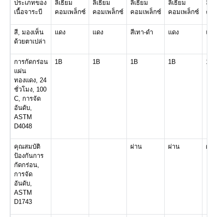
ประเภทของ
ลิเธียม
ลิเธียม
ลิเธียม
ลิเธียม
ลิเธ
เนื้อจาระบี
คอมเพล็กซ์
คอมเพล็กซ์
คอมเพล็กซ์
คอมเพล็กซ์
คอม
สี, มองเห็น
แดง
แดง
สีเทา-ดำ
แดง
แดง
ด้วยตาเปล่า
การกัดกร่อน
1B
1B
1B
1B
1B
แผ่น
ทองแดง, 24
ชั่วโมง, 100
C, การจัด
อันดับ,
ASTM
D4048
คุณสมบัติ
ผ่าน
ผ่าน
ผ่า
ป้องกันการ
กัดกร่อน,
การจัด
อันดับ,
ASTM
D1743