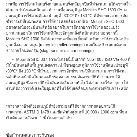
มาเพื่อการใช้งานในแบริ่งกาบและแบริ่งตลับลูกปืนที่ทำงานภายใต้ความเร็ว
ต่ำมาก รับโหลดหนักและทำงานที่อุณหภูมิสูง Mobilith SHC 1500 มีช่วง
อุณหภูมิการใช้งานที่แนะนำอยู่ที่ -30°C* ถึง 150 °C ที่มีระยะเวลาการอัด
ซ้ำจาระบีที่เหมาะสม การให้การหล่อลื่นระบบด้วย Mobilith SHC 1500
อย่างต่อเนื่องจะมีประสิทธิผลมากในการยืดอายุการใช้งานของแบริ่ง
ยาวนานออกในการใช้งานที่มีแรงอัดลูกกลิ้งที่หนักหน่วง นอกจากนี้
Mobilith SHC 1500 ยังให้สมรรถนะที่ยอดเยี่ยมสำหรับการใช้งานในแบริ่ง
ลูกกลิ้งเตาเผาหมุน (rotary kiln roller bearings) และในแบริ่งรถยนต์แบบ
รางถ่ายโอนตะกรัน (slag transfer rail car bearings)
• Mobilith SHC 007 จาระบีเกรดนี้เป็นเกรด NLGI 00 / ISO VG 460 ที่
มีน้ำมันหล่อลื่นพื้นฐานสังเคราะห์ มีช่วงอุณหภูมิการใช้งานที่แนะนำอยู่ที่
-50°C* ถึง 150 °C ที่มีระยะเวลาการอัดซ้ำจาระบีที่เหมาะสม การใช้งาน
หลักที่แนะนำคือในกล่องเกียร์อุตสาหกรรมอัดจาระบีที่ทำงานภายใต้
อุณหภูมิสูง ซึ่งจาระบีกึ่งน้ำมันหล่อลื่นแบบทั่วไปไม่สามารถให้อายุการใช้
งานที่ต้องการได้ และในดุมล้อที่ไม่ได้ขับเคลื่อนของรถพ่วงที่รับภาระหนัก
*การกล่าวอ้างถึงอุณหภูมิต่ำอิงตามผลที่ได้จากการทดสอบภายใต้
มาตรฐาน ASTM D 1478 และขีดจำกัดสูงสุดที่ 10,000 / 1000 gcm ที่จุด
เริ่มต้นและหลังจาก 1 ชั่วโมงตามลำดับ
ข้อกำหนดและการรับรอง