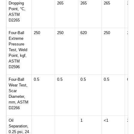
Dropping
265
265
265
265
Point, °C,
ASTM
D2265
Four-Ball
250
250
620
250
250
Extreme
Pressure
Test, Weld
Point, kgf,
ASTM
D2596
Four-Ball
0.5
0.5
0.5
0.5
0.5
Wear Test,
Scar
Diameter,
mm, ASTM
D2266
Oil
1
<1
2
Separation,
0.25 psi, 24