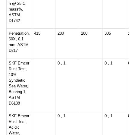
h @ 25 C,
mass%,
ASTM
D1742
Penetration,
415
280
280
305
280
60X, 0.1
mm, ASTM
D217
SKF Emcor
0 , 1
0 , 1
0 , 
Rust Test,
10%
Synthetic
Sea Water,
Bearing 1,
ASTM
D6138
SKF Emcor
0 , 1
0 , 1
0 , 
Rust Test,
Acidic
Water,