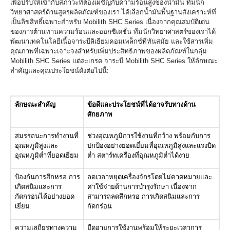
เพื่อปรับให้เข้ากับสภาวะที่ต้องเผชิญกับความร้อนสูงของน้ำมัน ทีมนัก
วิทยาศาสตร์ด้านสูตรผลิตภัณฑ์ของเรา ได้เลือกน้ำมันพื้นฐานสังเคราะห์ที่
เป็นลิขสิทธิ์เฉพาะสำหรับ Mobilith SHC Series เนื่องจากคุณสมบัติเด่น
ของการต้านทานความร้อนและออกซิเดชั่น ทีมนักวิทยาศาสตร์ของเราได้
พัฒนาเทคโนโลยีเนื้อจาระบีลิเธียมคอมเพล็กซ์ที่ทันสมัย และใช้สารเพิ่ม
คุณภาพที่เฉพาะเจาะจงสำหรับเพิ่มประสิทธิภาพของผลิตภัณฑ์ในกลุ่ม
Mobilith SHC Series แต่ละเกรด จาระบี Mobilith SHC Series ให้ลักษณะ
สำคัญและคุณประโยชน์ดังต่อไปนี้:
ลักษณะสำคัญ
ข้อดีและประโยชน์ที่ได้อาจรับทางด้าน
ศักยภาพ
สมรรถนะการทำงานที่
ช่วงอุณหภูมิการใช้งานที่กว้าง พร้อมกับการ
อุณหภูมิสูงและ
ปกป้องอย่างยอดเยี่ยมที่อุณหภูมิสูงและแรงบิด
อุณหภูมิต่ำที่ยอดเยี่ยม
ต่ำ สตาร์ทเครื่องที่อุณหภูมิต่ำได้ง่าย
ป้องกันการสึกหรอ การ
ลดเวลาหยุดเครื่องจักรโดยไม่คาดหมายและ
เกิดสนิมและการ
ค่าใช้จ่ายด้านการบำรุงรักษา เนื่องจาก
กัดกร่อนได้อย่างยอด
สามารถลดสึกหรอ การเกิดสนิมและการ
เยี่ยม
กัดกร่อน
ความเสถียรทางความ
ยืดอายุการใช้งานพร้อมให้ระยะเวลาการ