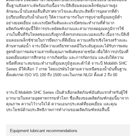
พื้นฐานสังเคราะห์พร้อมกับเนื้อจาระบีลิเธียมคอมเพล็กซ์คุณภาพสูง
ลักษณะน้ำมันหล่อลื่นที่ปราศจากไขและสัมประสิทธิ์การฉุดลากที่ต่ำ
(เปรียบเทียบกับน้ำมันแร่) ให้ความสามารถในการสูบจ่ายที่อุณหภูมิต่ำ
อย่างยอดเยี่ยม และแรงบิดเริ่มต้นและแรงบิดขณะทำงานที่ต่ำมาก
ผลิตภัณฑ์กลุ่มนี้ให้การประหยัดพลังงานและสามารถลดอุณหภูมิการใช้
งานในพื้นที่รับโหลดของแบริ่งลูกกลิ้งทรงกลมและบอลแบริ่ง เนื้อจาระบีลิเธี
ยมคอมเพล็กซ์ช่วยในการยึดเกาะที่ดีเยี่ยม ความเสถียรเชิงโครงสร้างและ
ต้านทานต่อน้ำ จาระบีมีความเสถียรทางเคมีในระดับสูงและได้รับการผสม
สูตรด้วยการผสมรวมสารเพิ่มคุณภาพพิเศษหลายชนิด เพื่อให้การปกป้องที่
ยอดเยี่ยมต่อการสึกหรอ การเกิดสนิม และการกัดกร่อน และยังให้ความ
หนืดที่เหมาะสมขณะทำงานที่อุณหภูมิสูงและต่ำได้ จาระบี Mobilith SHC
Series มีให้เลือก 7 เกรด โดยแปรผันไปตามความหนืดของน้ำมันพื้นฐาน
ตั้งแต่เกรด ISO VG 100 ถึง 1500 และในเกรด NLGI ตั้งแต่ 2 ถึง 00
จาระบี Mobilith SHC Series เป็นตัวเลือกผลิตภัณฑ์อันดับแรกสำหรับผู้ใช้
มากมายในหลายอุตสาหกรรมทั่วโลก ชื่อเสียงของผลิตภัณฑ์กลุ่มนี้มาจาก
คุณภาพ ความไว้วางใจได้ ความเอนกประสงค์ที่ยอดเยี่ยม และคุณ
ประโยชน์ด้านประสิทธิภาพการทำงานของผลิตภัณฑ์หล่อลื่นนี้
Equipment lubricant recommendations