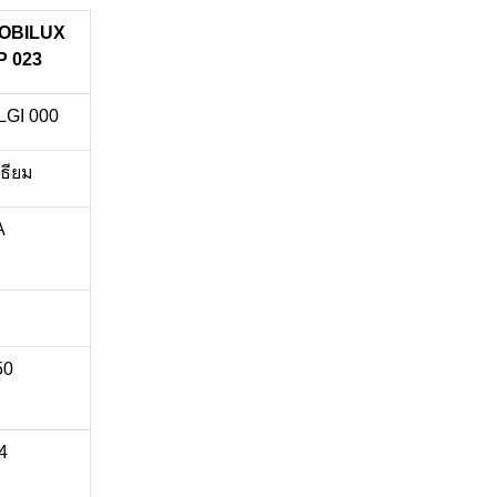
OBILUX
P 023
LGI 000
เธียม
A
50
4