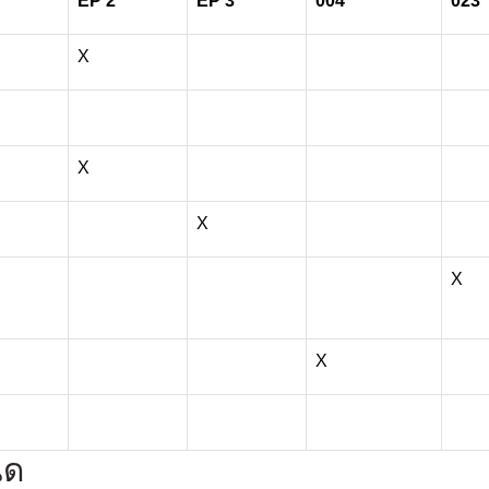
EP 2
EP 3
004
023
X
X
X
X
X
นด