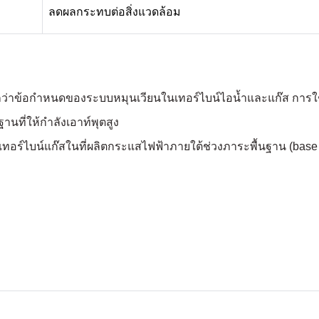
ลดผลกระทบต่อสิ่งแวดล้อม
นกว่าข้อกำหนดของระบบหมุนเวียนในเทอร์ไบน์ไอน้ำและแก๊ส การ
ี่ให้กำลังเอาท์พุตสูง
์ไบน์แก๊สในที่ผลิตกระแสไฟฟ้าภายใต้ช่วงภาระพื้นฐาน (base l