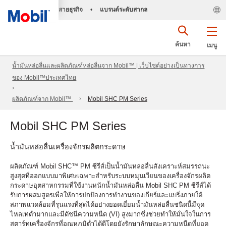
สายธุรกิจ
•
แบรนด์ระดับสากล
ค้นหา
เมนู
น้ำมันหล่อลื่นและผลิตภัณฑ์หล่อลื่นจาก Mobil™ | เว็บไซต์อย่างเป็นทางการ
ของ Mobil™ประเทศไทย
ผลิตภัณฑ์จาก Mobil™
Mobil SHC PM Series
Mobil SHC PM Series
น้ำมันหล่อลื่นเครื่องจักรผลิตกระดาษ
ผลิตภัณฑ์
Mobil SHC™ PM
ซีรีส์
เป็นน้ำมันหล่อลื่นสังเคราะห์สมรรถนะ
สูงสุดที่ออกแบบมาพิเศษเฉพาะสำหรับระบบหมุนเวียนของเครื่องจักรผลิต
กระดาษอุตสาหกรรมที่ใช้งานหนัก
น้ำมันหล่อลื่น
Mobil SHC PM
ซีรีส์ได้
รับการผสมสูตรเพื่อให้การปกป้องการทำงานของเกียร์และแบริ่งภายใต้
สภาพแวดล้อมที่รุนแรงที่สุดได้อย่างยอดเยี่ยม
น้ำมันหล่อลื่นชนิดนี้มีจุด
ไหลเทต่ำมากและมีดัชนีความหนืด
(VI)
สูงมาก
ซึ่งช่วยทำให้มั่นใจในการ
สตาร์ทเครื่องจักรที่อุณหภูมิต่ำได้ดีโดยยังรักษาลักษณะความหนืดที่ยอด