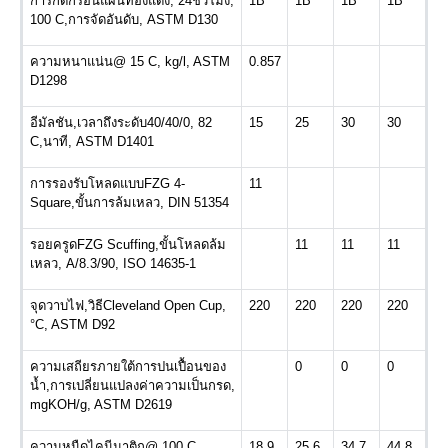
การกัดกร่อนแผ่นทองแดง
, 24
ชั่วโมง
,
1B
1B
1B
1B
100 C,
การจัดอันดับ
, ASTM D130
ความหนาแน่น
@ 15 C, kg/l, ASTM
0.857
D1298
อีมัลชัน
,
เวลาถึงระดับ
40/40/0, 82
15
25
30
30
C,
นาที
, ASTM D1401
การรองรับโหลดแบบ
FZG 4-
11
Square,
ขั้นการล้มเหลว
, DIN 51354
รอยครูด
FZG Scuffing,
ขั้นโหลดล้ม
11
11
11
เหลว
, A/8.3/90, ISO 14635-1
จุดวาบไฟ
,
วิธี
Cleveland Open Cup,
220
220
220
220
°C, ASTM D92
ความเสถียรภายใต้การปนเปื้อนของ
0
0
0
น้ำ
,
การเปลี่ยนแปลงค่าความเป็นกรด
,
mgKOH/g, ASTM D2619
ความหนืดไคนีมาติก
@ 100 C,
18.9
25.6
34.7
44.8