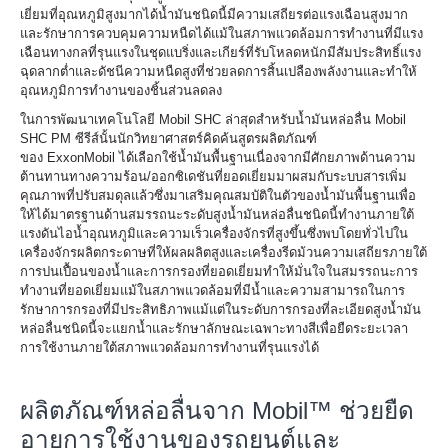
เยี่ยมที่อุณหภูมิสูงมากได้
น้ำมันชนิดนี้มีความเสถียรต่อแรงเฉือนสูงมาก
และรักษาการควบคุมความหนืดได้แม้ในสภาพแวดล้อมการทำงานที่มีแรง
เฉือนทางกลที่รุนแรงในชุดแบริ่งและเกียร์ที่รับโหลดหนัก
มีสัมประสิทธิ์แรง
ฉุดลากต่ำและดัชนีความหนืดสูงที่ช่วยลดการสิ้นเปลืองพลังงานและทำให้
อุณหภูมิการทำงานของชิ้นส่วนลดลง
ในการพัฒนาเทคโนโลยี
Mobil SHC
ล่าสุดสำหรับน้ำมันหล่อลื่น
Mobil
SHC PM
ซีรีส์นั้น
นักวิทยาศาสตร์คิดค้นสูตรผลิตภัณฑ์
ของ
ExxonMobil
ได้เลือกใช้น้ำมันพื้นฐานเนื่องจากมีศักยภาพด้านความ
ต้านทานทางความร้อน
/
ออกซิเดชันที่ยอดเยี่ยมมาผสมกับระบบสารเพิ่ม
คุณภาพที่ปรับสมดุลแล้ว
ซึ่งมาเสริมคุณสมบัติในตัวของน้ำมันพื้นฐานเพื่อ
ให้ได้มาตรฐานด้านสมรรถนะระดับสูง
น้ำมันหล่อลื่นชนิดนี้ทำงานภายใต้
แรงดันไอน้ำ
อุณหภูมิ
และความเร็วเครื่องจักรที่สูงขึ้น
ซึ่งพบโดยทั่วไปใน
เครื่องจักรผลิตกระดาษที่ให้ผลผลิตสูงและเครื่องรีดม้วน
ความเสถียรภายใต้
การปนเปื้อนของน้ำและการกรองที่ยอดเยี่ยมทำให้มั่นใจในสมรรถนะการ
ทำงานที่ยอดเยี่ยมแม้ในสภาพแวดล้อมที่มีน้ำและความสามารถในการ
รักษาการกรองที่มีประสิทธิภาพแม้แต่ในระดับการกรองที่ละเอียดสูง
น้ำมัน
หล่อลื่นชนิดนี้จะแยกน้ำและรักษาลักษณะเฉพาะทางสีเพื่อยืดระยะเวลา
การใช้งานภายใต้สภาพแวดล้อมการทำงานที่รุนแรงได้
ผลิตภัณฑ์หล่อลื่นจาก Mobil™ ช่วยยืด
อายุการใช้งานของรถยนต์และ