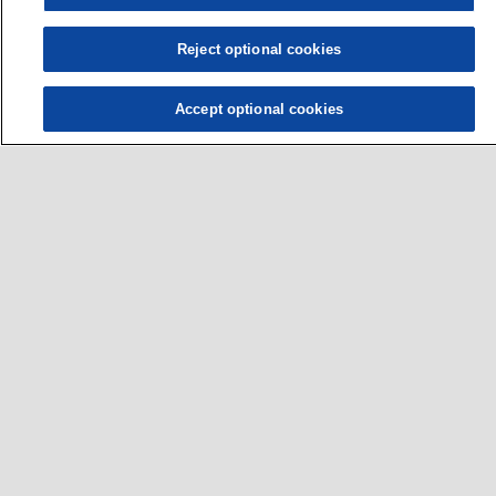
Reject optional cookies
Accept optional cookies
ผู้ขับขี่
•
รถยนต์
•
รถจักรยานยนต์และสกูตเตอร์
•
รถบัสและรถบรรทุก
ธุรกิจ
•
เยี่ยมชมเว็บไซต์สำหรับกลุ่มอุตสาหกรรมของเรา
ขอรับบริการ
•
Sitemap
•
ติดต่อเรา
•
สถานที่ซื้อ