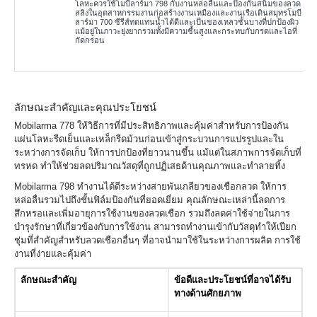
โลหะควรใช้โมบีลาร์มา 798 กับงานหล่อลื่นและป้องกันสนิมของลวด
สลิงในอุตสาหกรรมงานก่อสร้างงานเหมืองและงานเรือเดินสมุทรโมบี
ลาร์มา 700 ซีรีส์ทดแทนน้ำได้ดีและเป็นของเหลวชั้นบางที่ปกป้องผิว
แม้อยู่ในภาวะยุ่งยากรวมทั้งมีความชื้นสูงและกระทบกับกรดและไอที่
กัดกร่อน
ลักษณะสำคัญและคุณประโยชน์
Mobilarma 778 ให้วิธีการที่มีประสิทธิภาพและคุ้มค่าสำหรับการป้องกัน
แผ่นโลหะรีดเย็นและเหล็กรีดม้วนก่อนเข้าสู่กระบวนการแปรรูปและใน
ระหว่างการจัดเก็บ ให้การปกป้องที่ยาวนานขึ้น แม้แต่ในสภาพการจัดเก็บที่
ทรหด ทำให้ช่วยลดปริมาณวัสดุที่ถูกปฏิเสธด้านคุณภาพและทำลายทิ้ง
Mobilarma 798 ทำงานได้ดีระหว่างสายพันเกลียวของเชือกลวด ให้การ
หล่อลื่นรวมไปถึงชั้นฟิล์มป้องกันที่ยอดเยี่ยม คุณลักษณะเหล่านี้ลดการ
สึกหรอและเพิ่มอายุการใช้งานของลวดเชือก รวมถึงลดค่าใช้จ่ายในการ
บำรุงรักษาที่เกี่ยวข้องกับการใช้งาน สามารถทำงานเข้ากับวัสดุทำให้เปียก
ชุ่มที่สำคัญสำหรับลวดเชือกอื่นๆ ที่อาจนำมาใช้ในระหว่างการผลิต การใช้
งานที่ง่ายและคุ้มค่า
ลักษณะสำคัญ
ข้อดีและประโยชน์ที่อาจได้รับ
ทางด้านศักยภาพ