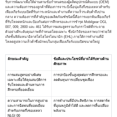
รับการพัฒนาเพื่อให้ผ่านตามข้อกำหนดของผู้ผลิตอุปกรณ์ต้นแบบ (OEM)
และความต้องการของลูกค้าที่ต้องการจาระบีเนื้อนุ่มถึงกึ่งของเหลวสำหรับ
เฟืองเกียร์แบบเปิดที่รับภาระหนักและทำงานที่ความเร็วระดับต่ำถึงปาน
กลาง ความต้องการที่สำคัญของผลิตภัณฑ์ชนิดนี้คือการแยกฟันเฟืองเกียร์
ที่รับโหลดหนักและป้องกันต่อการสึกหรอและการชำรุด Mobilgear OGL
007, 009, 2800 และ 461 ได้รับการผสมสูตรรวมกับกราไฟต์ที่กระจาย
ตัวอย่างดีระดับคุณภาพที่กำหนดโดยเฉพาะ ซึ่งนักวิจัยของเราพบว่าช่วยให้
เกิดชั้นฟิล์มหนาอิลาสโตไฮโดรไดนามิก (EHL) ภายใต้การทำงานที่มี
โหลดสูง/ความเร็วต่ำซึ่งมักพบในกลุ่มเฟืองเกียร์แบบเปิดขนาดใหญ่
ลักษณะสำคัญ
ข้อดีและประโยชน์ที่อาจได้รับทางด้าน
ศักยภาพ
การผสมสูตรอย่างพิเศษ
การปกป้องขั้นสูงสุดต่อการสึกหรอและ
เฉพาะเพื่อให้คุณสมบัติการ
ลดต้นทุนการเปลี่ยนชุดเฟือง
รับโหลดและต้านทานการ
สึกหรอที่ยอดเยี่ยม
ความสามารถในการสูบจ่าย
การทำงานที่มีประสิทธิภาพ การสตาร์ท
และการฉีดพ่นที่ยอดเยี่ยม
ที่อุณหภูมิต่ำได้ดี และลดการสิ้นเปลือง
สำหรับเกรดกึ่งของเหลว
พลังงาน
NLGI 00