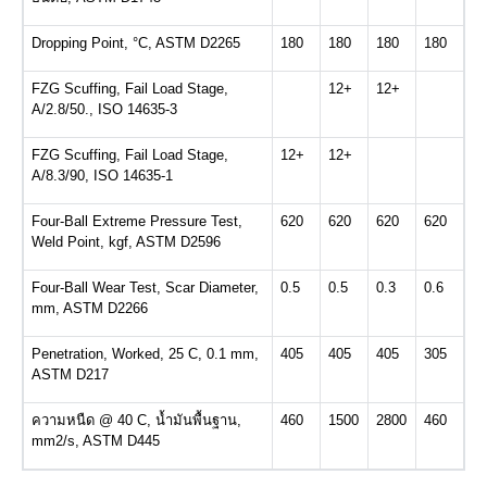
Dropping Point, °C, ASTM D2265
180
180
180
180
FZG Scuffing, Fail Load Stage,
12+
12+
A/2.8/50., ISO 14635-3
FZG Scuffing, Fail Load Stage,
12+
12+
A/8.3/90, ISO 14635-1
Four-Ball Extreme Pressure Test,
620
620
620
620
Weld Point, kgf, ASTM D2596
Four-Ball Wear Test, Scar Diameter,
0.5
0.5
0.3
0.6
mm, ASTM D2266
Penetration, Worked, 25 C, 0.1 mm,
405
405
405
305
ASTM D217
ความหนืด @ 40 C, น้ำมันพื้นฐาน,
460
1500
2800
460
mm2/s, ASTM D445