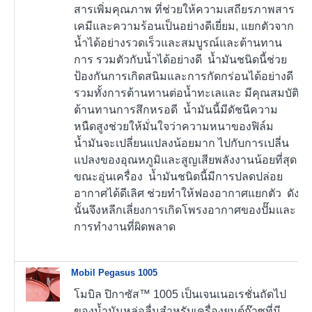
สารเพิ่มคุณภาพ ที่ช่วยให้ความเสถียรภาพสาร
เคมีและความร้อนเป็นอย่างดีเยี่ยม, แยกตัวจาก
น้ำได้อย่างรวดเร็วและสมบูรณ์และต้านทาน
การ รวมตัวกับน้ำได้อย่างดี น้ำมันชนิดนี้ช่วย
ป้องกันการเกิดสนิมและการกัดกร่อนได้อย่างดี
รวมทั้งการต้านทานต่อน้ำทะเลและ มีคุณสมบัติ
ต้านทานการสึกหรอดี น้ำมันนี้มีดัชนีความ
หนืดสูงช่วยให้มั่นใจว่าความหนาของฟิล์ม
น้ำมันจะเปลี่ยนแปลงน้อยมาก ไปกับการเปลี่น
แปลงของอุณหภูมิและสูญเสียพลังงานน้อยที่สุด
ขณะอุ่นเครื่อง น้ำมันชนิดนี้มีการปลดปล่อย
อากาศได้ดีเลิศ ช่วยทำให้ฟองอากาศแยกตัว ดัง
นั้นจึงหลีกเลี่ยงการเกิดโพรงอากาศของปั๊มและ
การทำงานที่ผิดพลาด
Mobil Pegasus 1005
โมบิล ปิกาซัส™ 1005 เป็นเจนเนอเรชั่นถัดไป
ของน้ำมันหล่อลื่นสำหรับเครื่องยนต์ก๊าซที่มี