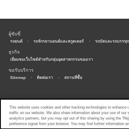
ผู้ขับขี่
•
รถยนต์
•
รถจักรยานยนต์และสกูตเตอร์
•
รถบัสและรถบรรทุก
ธุรกิจ
•
เยี่ยมชมเว็บไซต์สำหรับกลุ่มอุตสาหกรรมของเรา
ขอรับบริการ
•
Sitemap
•
ติดต่อเรา
•
สถานที่ซื้อ
This website uses cookies and other tracking technologies to enhance 
traffic on our website. We also share information about your use of our s
analytics partners, but you may opt out of this sharing by using the “Rej
preference signal from your browser. You may find further information a