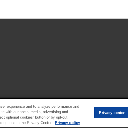
user experience and to analyze performance and
•
Privacy center (Do not sell or share my pers
ite with our social media, advertising and
Privacy center
ect optional cookies” button or by opt-out
nd options in the Privacy Center.
Privacy policy