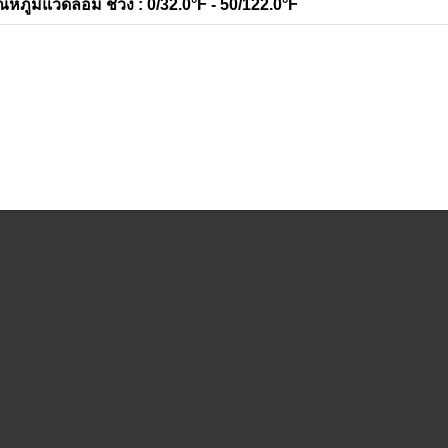
ณหภูมิแวดล้อม ช่วง : 0/32.0°F - 50/122.0°F