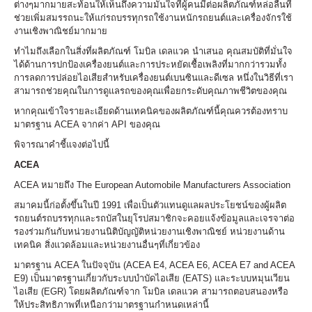
ต่างๆมากมายสะท้อนให้เห็นถึงความมั่นใจที่ผู้คนมีต่อผลิตภัณฑ์หล่อลื่นที่
ช่วยเพิ่มสมรรถนะให้แก่รถบรรทุกรถใช้งานหนักรถยนต์และเครื่องจักรใช้
งานเชิงพาณิชย์มากมาย
ทำไมถึงเลือกในสิ่งที่ผลิตภัณฑ์ โมบิล เดลแวค นำเสนอ คุณสมบัติที่มั่นใจ
ได้ด้านการปกป้องเครื่องยนต์และการประหยัดเชื้อเพลิงที่มากกว่ารวมทั้ง
การลดการปล่อยไอเสียสำหรับเครื่องยนต์เบนซินและดีเซล หนึ่งในวิธีที่เรา
สามารถช่วยคุณในการดูแลรถของคุณเพื่อยกระดับคุณภาพชีวิตของคุณ
หากคุณเข้าใจรายละเอียดด้านเทคนิคของผลิตภัณฑ์นี้คุณควรต้องทราบ
มาตรฐาน ACEA จากค่า API ของคุณ
พิจารณาคำชี้แจงต่อไปนี้
ACEA
ACEA หมายถึง The European Automobile Manufacturers Association
สมาคมนี้ก่อตั้งขึ้นในปี 1991 เพื่อเป็นตัวแทนดูแลผลประโยชน์ของผู้ผลิต
รถยนต์รถบรรทุกและรถบัสในยุโรปสมาชิกจะคอยแจ้งข้อมูลและเจรจาต่อ
รองร่วมกันกับหน่วยงานนิติบัญญัติหน่วยงานเชิงพาณิชย์ หน่วยงานด้าน
เทคนิค สิ่งแวดล้อมและหน่วยงานอื่นๆที่เกี่ยวข้อง
มาตรฐาน ACEA ในปัจจุบัน (ACEA E4, ACEA E6, ACEA E7 and ACEA
E9) เป็นมาตรฐานเกี่ยวกับระบบบำบัดไอเสีย (EATS) และระบบหมุนเวียน
ไอเสีย (EGR) โดยผลิตภัณฑ์จาก โมบิล เดลแวค สามารถตอบสนองหรือ
ให้ประสิทธิภาพที่เหนือกว่ามาตรฐานกำหนดเหล่านี้