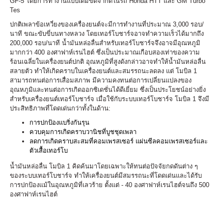
GF-5 โดยการทำงานแบบเต็มขีดจำกัดในรถ Honda HTT และ GM Turbo
Tes
ปกติเพลาข้อเหวี่ยงของเครื่องยนต์จะมีการทำงานที่ประมาณ 3,000 รอบ/
นาที ขณะขับขี่บนทางหลวง โดยเทอร์โบชาร์จอาจทำความเร็วได้มากถึง
200,000 รอบ/นาที น้ำมันหล่อลื่นสำหรับเทอร์โบชาร์จจึงอาจมีอุณหภูมิ
มากกว่า 400 องศาฟาห์เรนไฮต์ ซึ่งเป็นประมาณเกือบสองเท่าของความ
ร้อนเฉลี่ยในเครื่องยนต์ปกติ อุณหภูมิที่สูงดังกล่าวอาจทำให้น้ำมันหล่อลื่น
สลายตัว ทำให้เกิดคราบในเครื่องยนต์และสมรรถนะลดลง แต่ โมบิล 1
สามารถทนต่อการเสื่อมสภาพ มีความคงทนต่อการเปลี่ยนแปลงของ
อุณหภูมิและทนต่อการเกิดออกซิเดชั่นได้ดีเยี่ยม ซึ่งเป็นประโยชน์อย่างยิ่ง
สำหรับเครื่องยนต์เทอร์โบชาร์จ เมื่อใช้กับระบบเทอร์โบชาร์จ โมบิล 1 จึงมี
ประสิทธิภาพที่โดดเด่นกว่าทั้งในด้าน:
การปกป้องแบริ่งกันรุน
ควบคุมการเกิดคราบวานิชที่บูชชุดเพลา
ลดการเกิดคราบสะสมที่คอมเพรสเซอร์ แผ่นซีลคอมเพรสเซอร์และ
ตัวเสื้อเทอร์โบ
น้ำมันหล่อลื่น โมบิล 1 คิดค้นมาโดยเฉพาะให้ทนต่อปัจจัยกดดันต่าง ๆ
ของระบบเทอร์โบชาร์จ ทำให้เครื่องยนต์มีสมรรถนะที่โดดเด่นและได้รับ
การปกป้องแม้ในอุณหภูมิที่เลวร้าย ตั้งแต่ - 40 องศาฟาห์เรนไฮต์จนถึง 500
องศาฟาห์เรนไฮต์