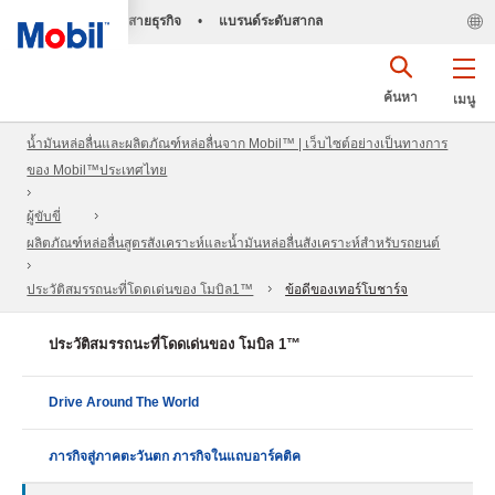
สายธุรกิจ
•
แบรนด์ระดับสากล
ค้นหา
เมนู
น้ำมันหล่อลื่นและผลิตภัณฑ์หล่อลื่นจาก Mobil™ | เว็บไซต์อย่างเป็นทางการ
ของ Mobil™ประเทศไทย
ผู้ขับขี่
ผลิตภัณฑ์หล่อลื่นสูตรสังเคราะห์และน้ำมันหล่อลื่นสังเคราะห์สำหรับรถยนต์
ประวัติสมรรถนะที่โดดเด่นของ โมบิล1™
ข้อดีของเทอร์โบชาร์จ
ประวัติสมรรถนะที่โดดเด่นของ โมบิล 1™
Drive Around The World
ภารกิจสู่ภาคตะวันตก ภารกิจในแถบอาร์คติค